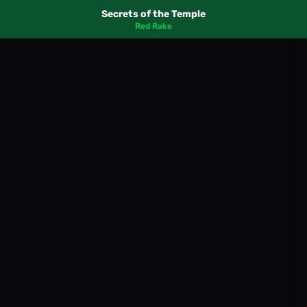
Secrets of the Temple
Red Rake