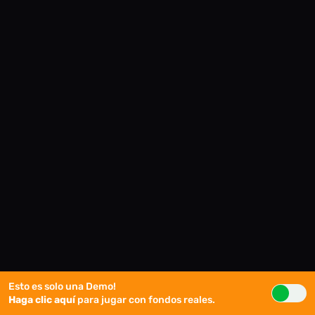
Esto es solo una Demo!
Haga clic aquí
para jugar con fondos reales.