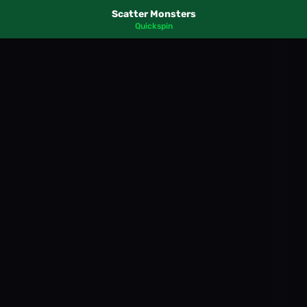
Scatter Monsters
Quickspin