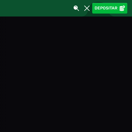
DEPOSITAR