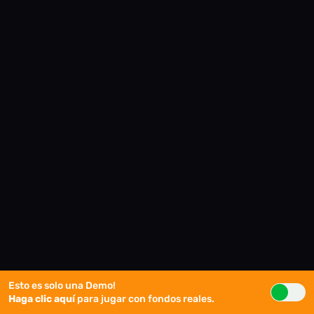
Esto es solo una Demo!
Haga clic aquí
para jugar con fondos reales.