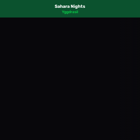
Sahara Nights
Yggdrasil