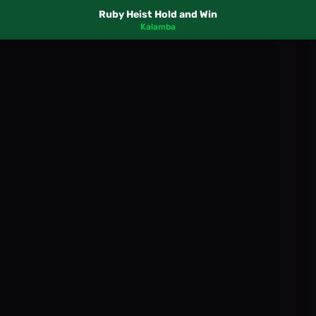
Ruby Heist Hold and Win
Kalamba