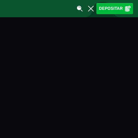
DEPOSITAR