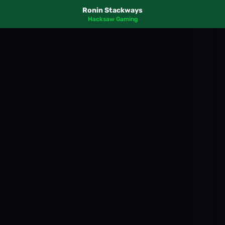
Ronin Stackways
Hacksaw Gaming