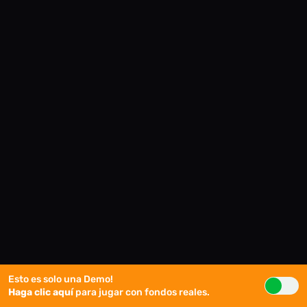
Esto es solo una Demo!
Haga clic aquí
para jugar con fondos reales.