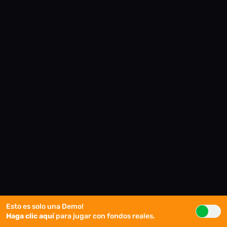
Esto es solo una Demo!
Haga clic aquí
para jugar con fondos reales.