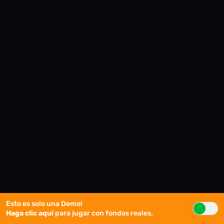
Esto es solo una Demo!
Haga clic aquí
para jugar con fondos reales.