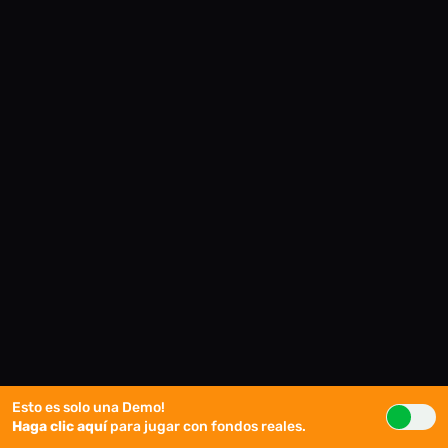
Esto es solo una Demo!
Haga clic aquí
para jugar con fondos reales.