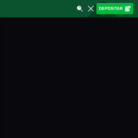
DEPOSITAR