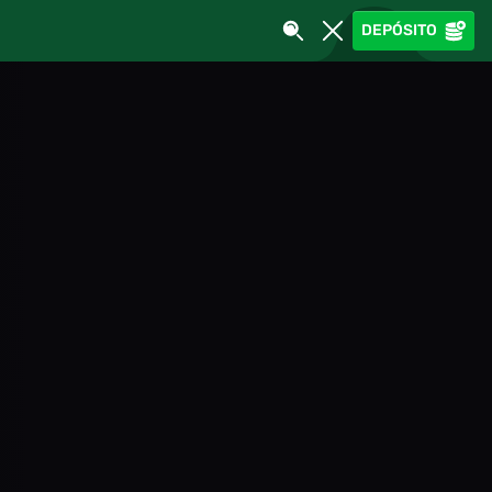
DEPÓSITO