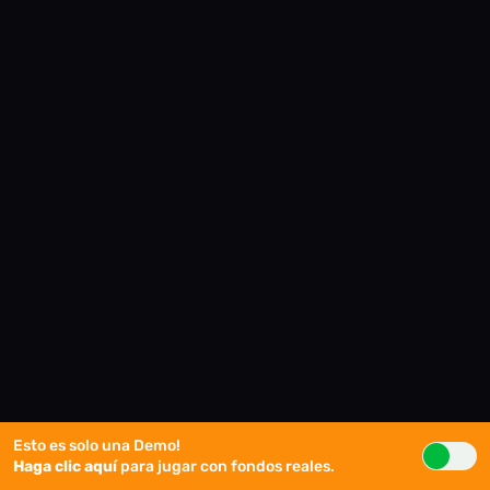
Esto es solo una Demo!
Casino Online
/
Juegos de Casino
/
Slots Online
Haga clic aquí
para jugar con fondos reales.
/
Ragnarok 40k