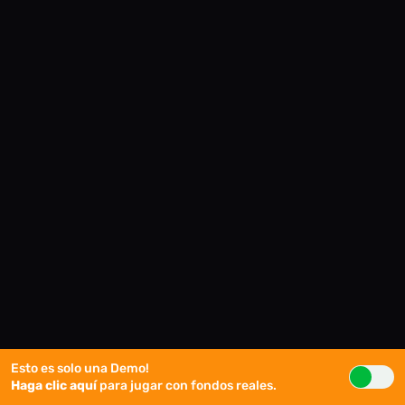
Esto es solo una Demo!
Haga clic aquí
para jugar con fondos reales.