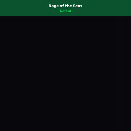
Rage of the Seas
Netent