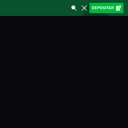
DEPOSITAR