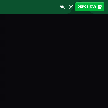
DEPOSITAR