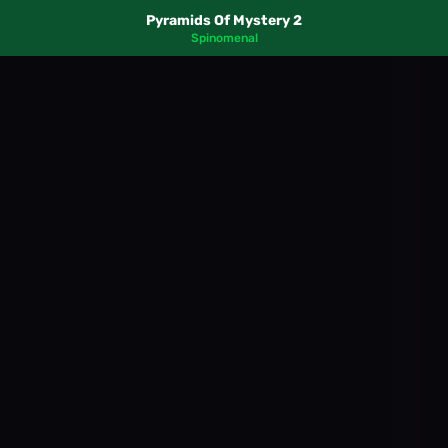
Pyramids Of Mystery 2
Spinomenal