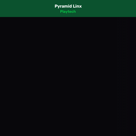
Pyramid Linx
Playtech