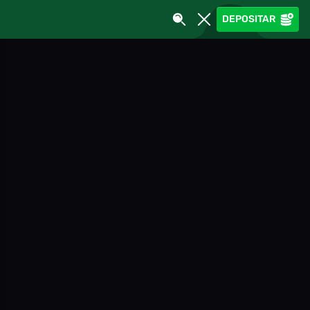
DEPOSITAR