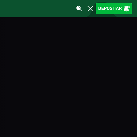
DEPOSITAR