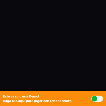
Esto es solo una Demo!
Haga clic aquí
para jugar con fondos reales.