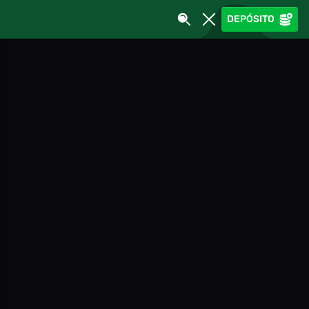
DEPÓSITO