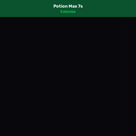
Potion Max 7s
Kalamba