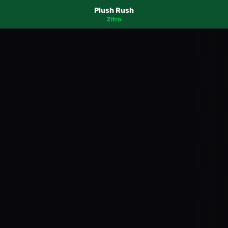
Plush Rush
Zitro