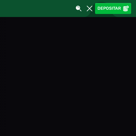
DEPOSITAR