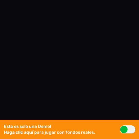
Esto es solo una Demo!
Haga clic aquí
para jugar con fondos reales.