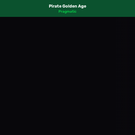
Pirate Golden Age
Pragmatic