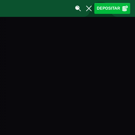
DEPOSITAR