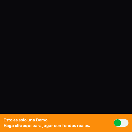
Esto es solo una Demo!
Haga clic aquí
para jugar con fondos reales.