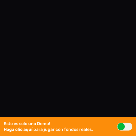
Esto es solo una Demo!
Haga clic aquí
para jugar con fondos reales.