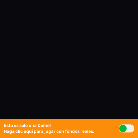
Esto es solo una Demo!
Haga clic aquí
para jugar con fondos reales.