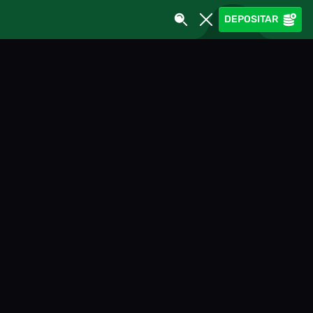
DEPOSITAR