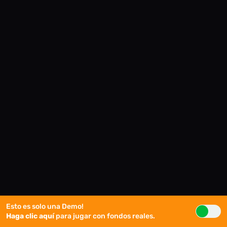
Esto es solo una Demo!
Haga clic aquí
para jugar con fondos reales.