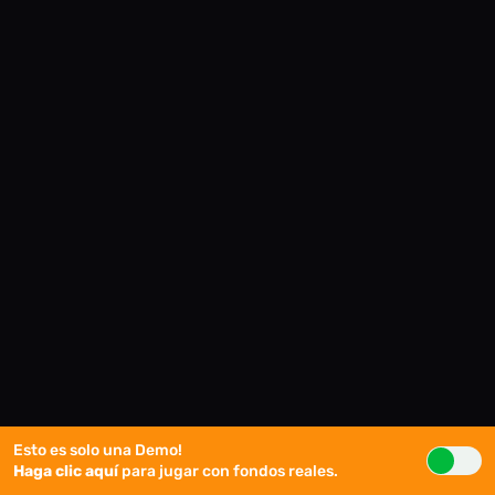
Esto es solo una Demo!
Haga clic aquí
para jugar con fondos reales.