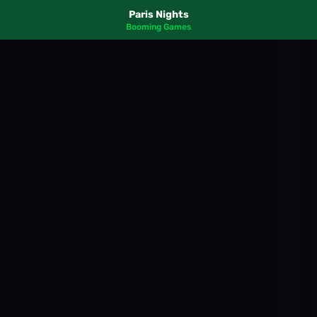
Paris Nights
Booming Games