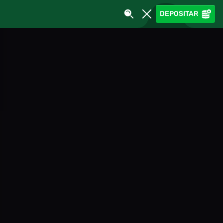
DEPOSITAR