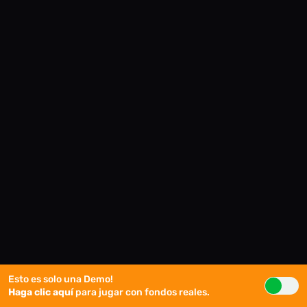
Esto es solo una Demo!
Haga clic aquí
para jugar con fondos reales.