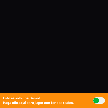
Esto es solo una Demo!
Haga clic aquí
para jugar con fondos reales.