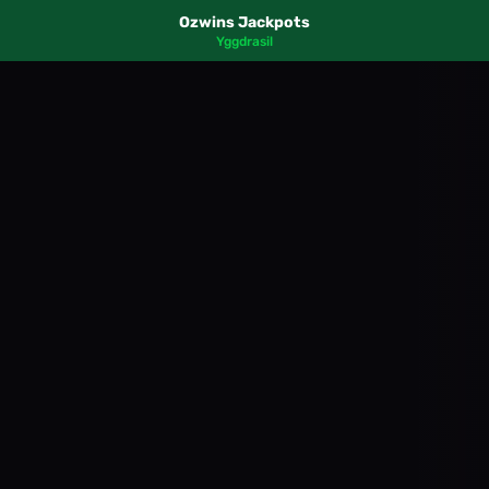
Ozwins Jackpots
Yggdrasil