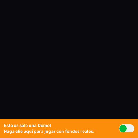
Esto es solo una Demo!
Haga clic aquí
para jugar con fondos reales.