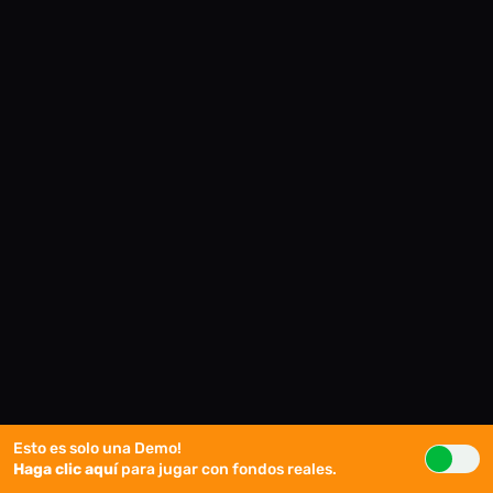
Esto es solo una Demo!
Haga clic aquí
para jugar con fondos reales.