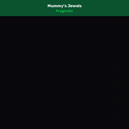
Mummy’s Jewels
Pragmatic