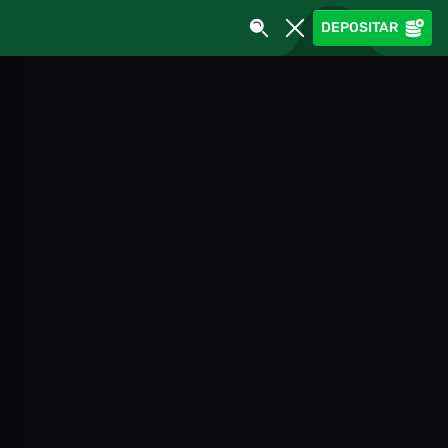
DEPOSITAR