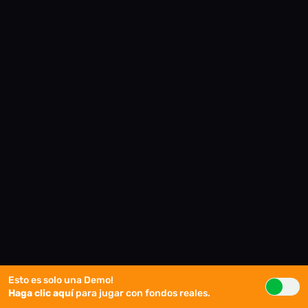
Esto es solo una Demo!
Haga clic aquí
para jugar con fondos reales.