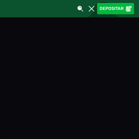
DEPOSITAR