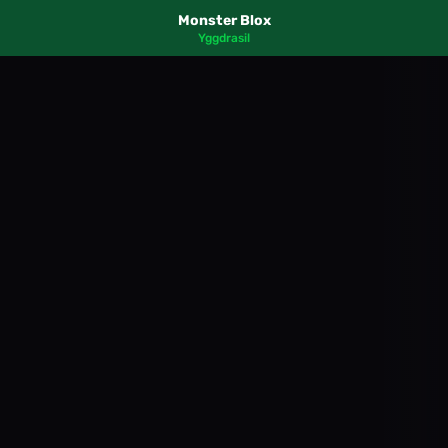
Monster Blox
Yggdrasil