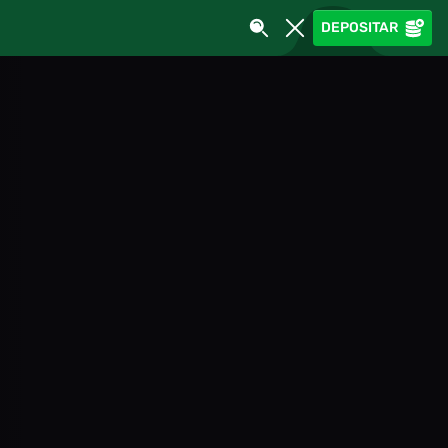
DEPOSITAR