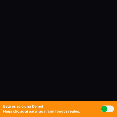
Esto es solo una Demo!
Haga clic aquí
para jugar con fondos reales.