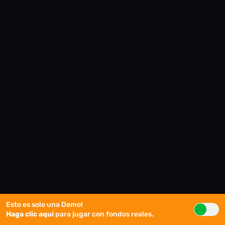
Esto es solo una Demo!
Haga clic aquí
para jugar con fondos reales.