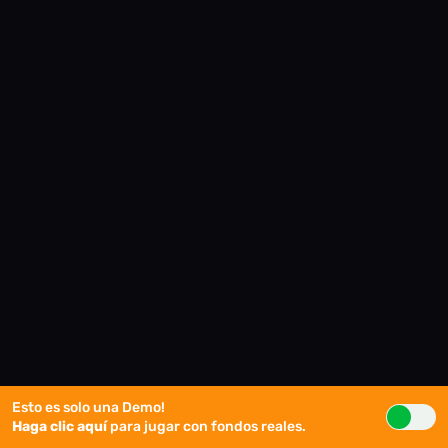
Esto es solo una Demo!
Haga clic aquí
para jugar con fondos reales.