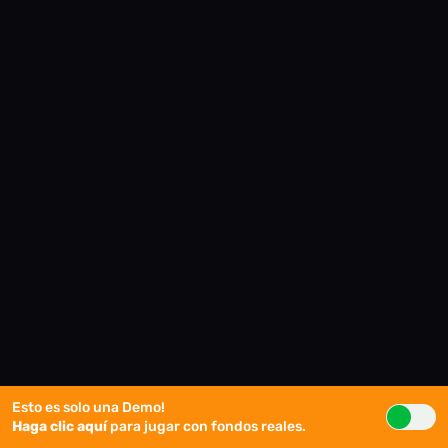
Esto es solo una Demo!
Haga clic aquí
para jugar con fondos reales.