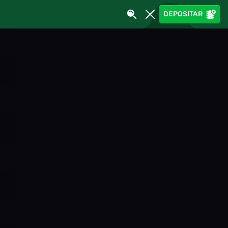
DEPOSITAR