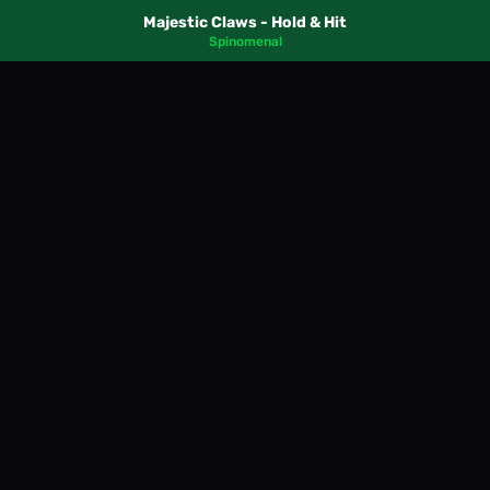
Majestic Claws - Hold & Hit
Spinomenal