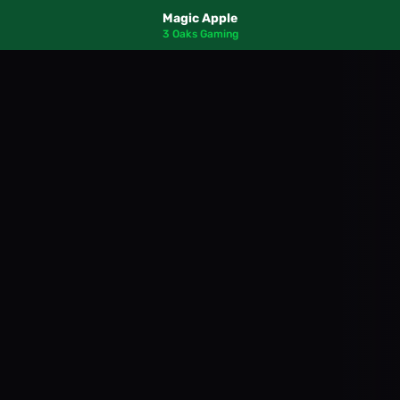
Magic Apple
3 Oaks Gaming